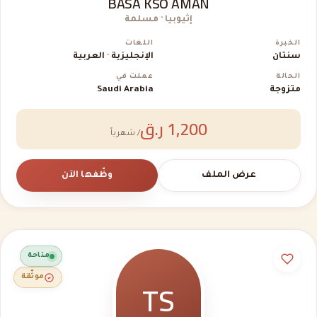
BASA KSO AMAN
إثيوبيا · مسلمة
الخبرة
اللغات
سنتان
الإنجليزية · العربية
الحالة
عملت في
متزوجة
Saudi Arabia
1,200 ر.ق
/ شهرياً
عرض الملف
وظّفها الآن
متاحة
TS
موثّقة