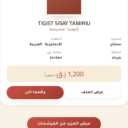
TIGIST SISAY TAMIRIU
إثيوبيا · مسيحية
الخبرة
اللغات
سنتان
الإنجليزية · العربية
الحالة
عملت في
عزباء
Jordan
1,200 ر.ق
/ شهرياً
عرض الملف
وظّفها الآن
عرض المزيد من المرشحات