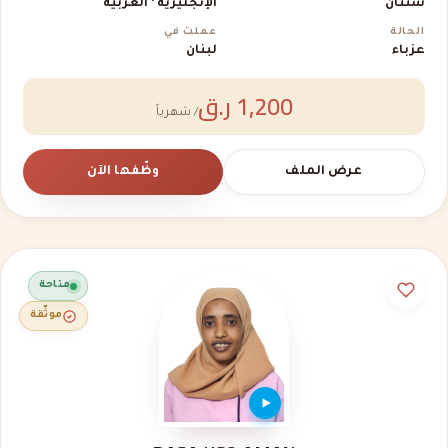
سنتان
الإنجليزية · العربية
الحالة
عملت في
عزباء
لبنان
1,200 ر.ق
/ شهرياً
عرض الملف
وظّفها الآن
متاحة
موثّقة