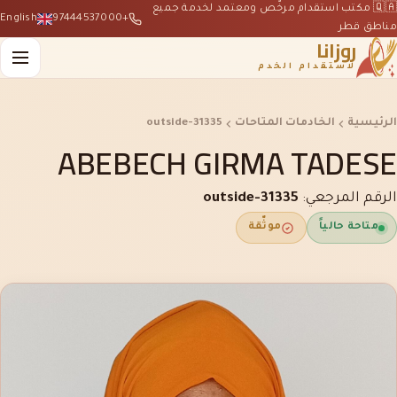
🇶🇦 مكتب استقدام مرخّص ومعتمد لخدمة جميع
English
+97444537000
مناطق قطر
روزانا
لاستقدام الخدم
الرئيسية
الخادمات المتاحات
outside-31335
ABEBECH GIRMA TADESE
الرقم المرجعي:
outside-31335
متاحة حالياً
موثّقة