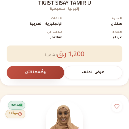
TIGIST SISAY TAMIRIU
إثيوبيا · مسيحية
الخبرة
اللغات
سنتان
الإنجليزية · العربية
الحالة
عملت في
عزباء
Jordan
1,200 ر.ق
/ شهرياً
عرض الملف
وظّفها الآن
متاحة
موثّقة