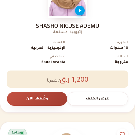
SHASHO NIGUSE ADEMU
إثيوبيا · مسلمة
الخبرة
اللغات
10 سنوات
الإنجليزية · العربية
الحالة
عملت في
متزوجة
Saudi Arabia
1,200 ر.ق
/ شهرياً
عرض الملف
وظّفها الآن
متاحة