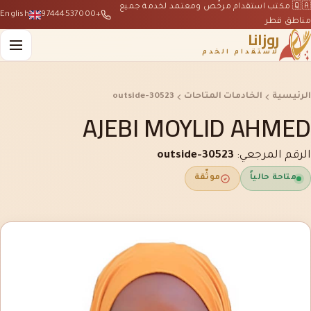
🇶🇦 مكتب استقدام مرخّص ومعتمد لخدمة جميع
English
+97444537000
مناطق قطر
روزانا
لاستقدام الخدم
الرئيسية
الخادمات المتاحات
outside-30523
AJEBI MOYLID AHMED
الرقم المرجعي:
outside-30523
متاحة حالياً
موثّقة