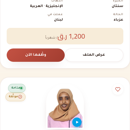
الخبرة
اللغات
سنتان
الإنجليزية · العربية
الحالة
عملت في
عزباء
لبنان
1,200 ر.ق
/ شهرياً
عرض الملف
وظّفها الآن
متاحة
موثّقة