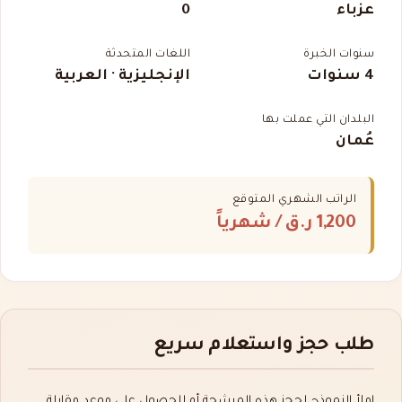
عزباء
0
سنوات الخبرة
اللغات المتحدثة
4 سنوات
الإنجليزية · العربية
البلدان التي عملت بها
عُمان
الراتب الشهري المتوقع
1,200 ر.ق
/ شهرياً
طلب حجز واستعلام سريع
املأ النموذج لحجز هذه المرشحة أو للحصول على موعد مقابلة.