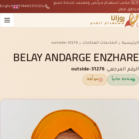
🇶🇦 مكتب استقدام مرخّص ومعتمد لخدمة جميع
English
+97444537000
مناطق قطر
روزانا
لاستقدام الخدم
الرئيسية
الخادمات المتاحات
outside-31276
BELAY ANDARGE ENZHARE
الرقم المرجعي:
outside-31276
متاحة حالياً
موثّقة