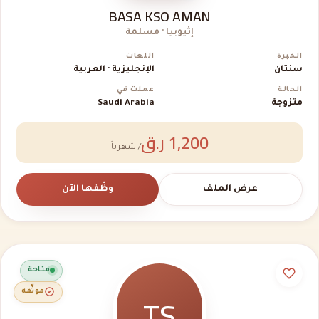
BASA KSO AMAN
إثيوبيا · مسلمة
الخبرة
اللغات
سنتان
الإنجليزية · العربية
الحالة
عملت في
متزوجة
Saudi Arabia
1,200 ر.ق
/ شهرياً
عرض الملف
وظّفها الآن
متاحة
TS
موثّقة