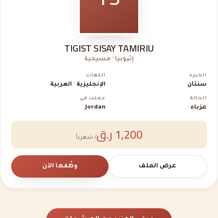
TIGIST SISAY TAMIRIU
إثيوبيا · مسيحية
الخبرة
اللغات
سنتان
الإنجليزية · العربية
الحالة
عملت في
عزباء
Jordan
1,200 ر.ق
/ شهرياً
عرض الملف
وظّفها الآن