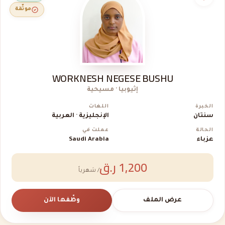
موثّقة
WORKNESH NEGESE BUSHU
إثيوبيا · مسيحية
الخبرة
اللغات
سنتان
الإنجليزية · العربية
الحالة
عملت في
عزباء
Saudi Arabia
1,200 ر.ق
/ شهرياً
عرض الملف
وظّفها الآن