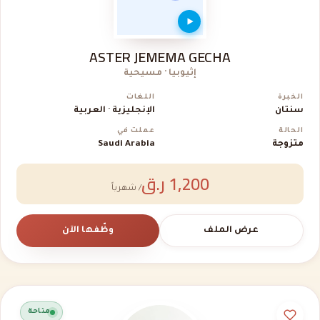
ASTER JEMEMA GECHA
إثيوبيا · مسيحية
الخبرة
اللغات
سنتان
الإنجليزية · العربية
الحالة
عملت في
متزوجة
Saudi Arabia
1,200 ر.ق
/ شهرياً
عرض الملف
وظّفها الآن
متاحة