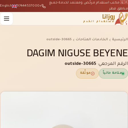
🇶🇦 مكتب استقدام مرخّص ومعتمد لخدمة جميع
English
+97444537000
مناطق قطر
روزانا
لاستقدام الخدم
الرئيسية
الخادمات المتاحات
outside-30665
DAGIM NIGUSE BEYENE
الرقم المرجعي:
outside-30665
متاحة حالياً
موثّقة