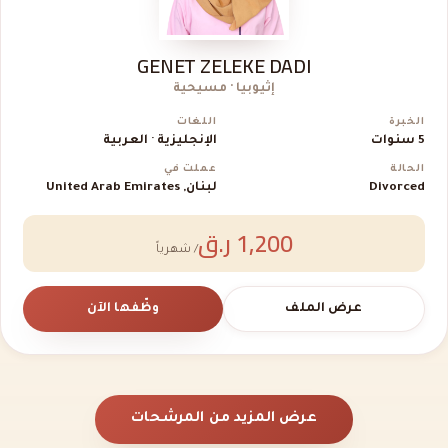
GENET ZELEKE DADI
إثيوبيا · مسيحية
الخبرة
اللغات
5 سنوات
الإنجليزية · العربية
الحالة
عملت في
Divorced
لبنان, United Arab Emirates
1,200 ر.ق
/ شهرياً
عرض الملف
وظّفها الآن
عرض المزيد من المرشحات