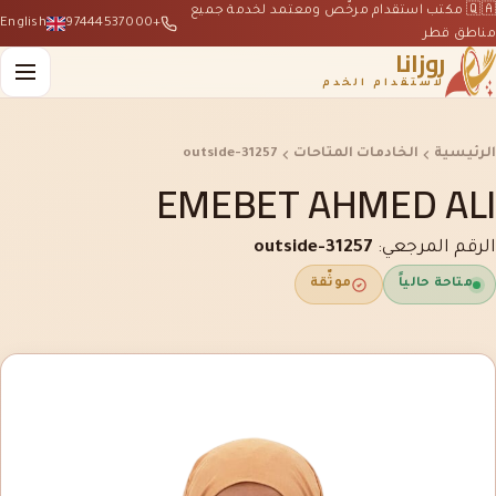
🇶🇦 مكتب استقدام مرخّص ومعتمد لخدمة جميع
English
+97444537000
مناطق قطر
روزانا
لاستقدام الخدم
الرئيسية
الخادمات المتاحات
outside-31257
EMEBET AHMED ALI
الرقم المرجعي:
outside-31257
متاحة حالياً
موثّقة