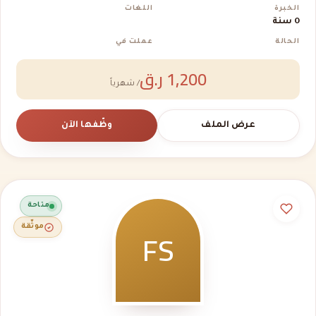
الخبرة
اللغات
0 سنة
الحالة
عملت في
1,200 ر.ق
/ شهرياً
عرض الملف
وظّفها الآن
متاحة
FS
موثّقة