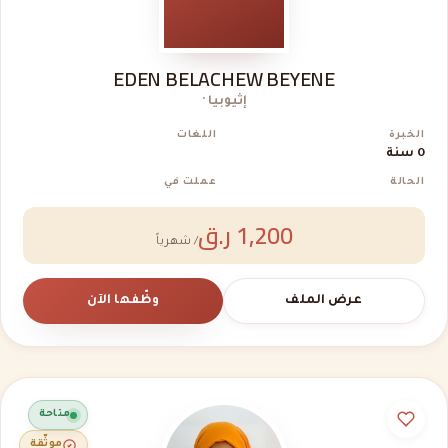
EDEN BELACHEW BEYENE
إثيوبيا ·
الخبرة
اللغات
0 سنة
الحالة
عملت في
1,200 ر.ق
/ شهرياً
عرض الملف
وظّفها الآن
متاحة
موثّقة