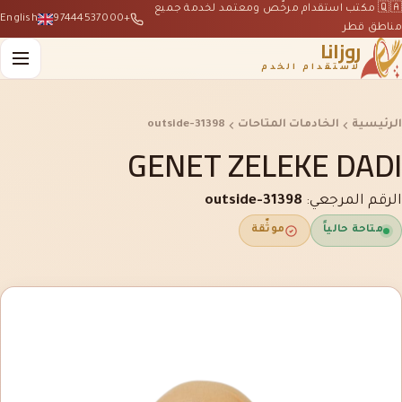
🇶🇦 مكتب استقدام مرخّص ومعتمد لخدمة جميع
English
+97444537000
مناطق قطر
روزانا
لاستقدام الخدم
الرئيسية
الخادمات المتاحات
outside-31398
GENET ZELEKE DADI
الرقم المرجعي:
outside-31398
متاحة حالياً
موثّقة