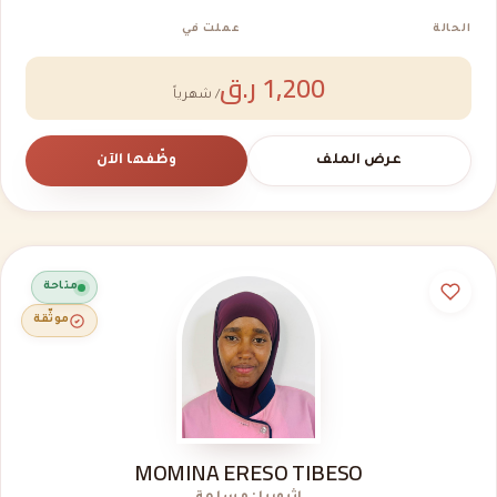
الحالة
عملت في
1,200 ر.ق
/ شهرياً
عرض الملف
وظّفها الآن
متاحة
موثّقة
MOMINA ERESO TIBESO