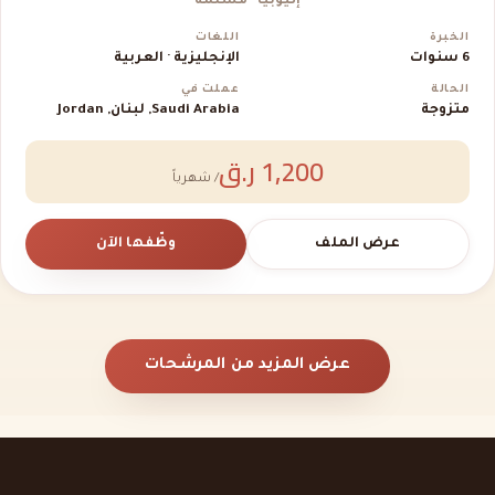
إثيوبيا · مسلمة
الخبرة
اللغات
6 سنوات
الإنجليزية · العربية
الحالة
عملت في
متزوجة
Saudi Arabia, لبنان, Jordan
1,200 ر.ق
/ شهرياً
عرض الملف
وظّفها الآن
عرض المزيد من المرشحات