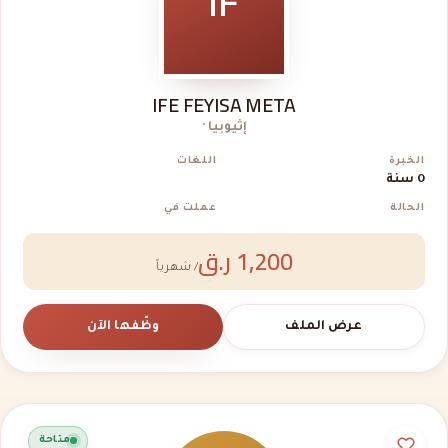
IF
IFE FEYISA META
إثيوبيا ·
الخبرة
اللغات
0 سنة
الحالة
عملت في
1,200 ر.ق
/ شهرياً
عرض الملف
وظّفها الآن
متاحة