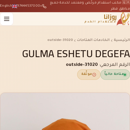
🇶🇦 مكتب استقدام مرخّص ومعتمد لخدمة جميع
English
+97444537000
مناطق قطر
روزانا
لاستقدام الخدم
الرئيسية
الخادمات المتاحات
outside-31020
GULMA ESHETU DEGEFA
الرقم المرجعي:
outside-31020
متاحة حالياً
موثّقة