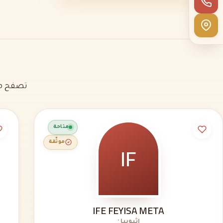
تصفح مل
متاحة
IF
موثّقة
IFE FEYISA META
إثيوبيا ·