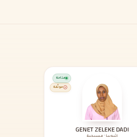
متاحة
موثّقة
GENET ZELEKE DADI
إثيوبيا · مسيحية