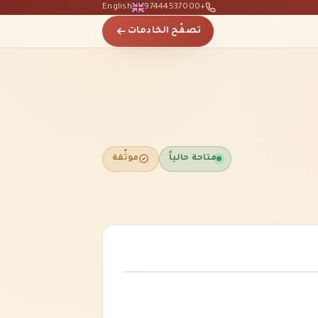
English
+97444537000
تصفّح الخادمات
متاحة حالياً
موثّقة