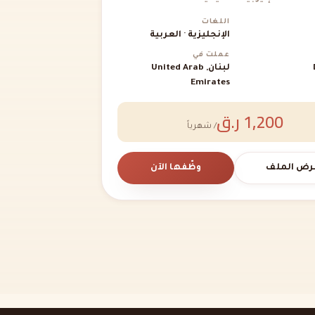
اللغات
الإنجليزية · العربية
عملت في
لبنان, United Arab
Emirates
1,200 ر.ق
/ شهرياً
رض الملف
وظّفها الآن