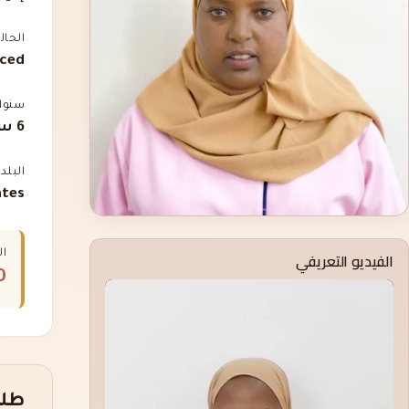
الحال
rced
سنوات
6 سنوات
البلد
ates
الفيديو التعريفي
ال
00
طلب