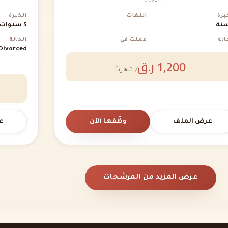
برة
اللغات
الخبرة
5 سنوات
الة
عملت في
الحالة
Divorced
1,200 ر.ق
/ شهرياً
عرض الملف
وظّفها الآن
ع
عرض المزيد من المرشحات