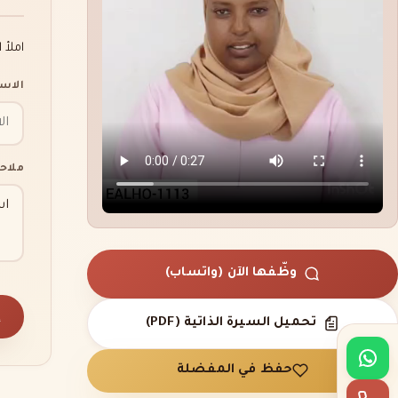
املأ 
الاس
ملاح
وظّفها الآن (واتساب)
إ
تحميل السيرة الذاتية (PDF)
حفظ في المفضلة