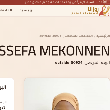
🇶🇦 مكتب استقدام مرخّص ومعتمد لخدمة جميع مناطق قطر
روزانا
الرئيسية
الخادما
لاستقدام الخدم
الرئيسية
الخادمات المتاحات
outside-30924
SSEFA MEKONNEN
الرقم المرجعي:
outside-30924
الب
الجن
إثيو