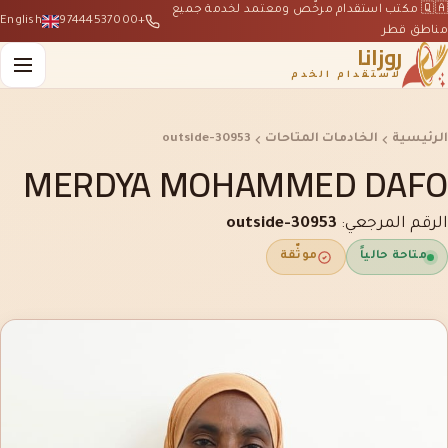
🇶🇦 مكتب استقدام مرخّص ومعتمد لخدمة جميع
English
+97444537000
مناطق قطر
روزانا
لاستقدام الخدم
الرئيسية
الخادمات المتاحات
outside-30953
MERDYA MOHAMMED DAFO
الرقم المرجعي:
outside-30953
متاحة حالياً
موثّقة