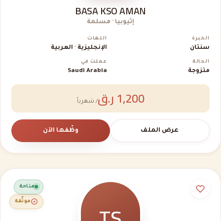
BASA KSO AMAN
إثيوبيا · مسلمة
الخبرة
اللغات
سنتان
الإنجليزية · العربية
الحالة
عملت في
متزوجة
Saudi Arabia
1,200 ر.ق
/ شهرياً
عرض الملف
وظّفها الآن
متاحة
TS
موثّقة