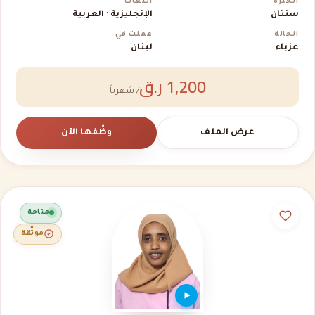
الخبرة
اللغات
سنتان
الإنجليزية · العربية
الحالة
عملت في
عزباء
لبنان
1,200 ر.ق
/ شهرياً
عرض الملف
وظّفها الآن
متاحة
موثّقة