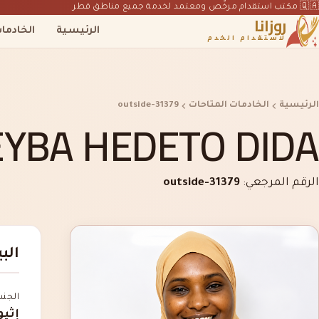
🇶🇦 مكتب استقدام مرخّص ومعتمد لخدمة جميع مناطق قطر
روزانا
الرئيسية
الخادما
لاستقدام الخدم
الرئيسية
الخادمات المتاحات
outside-31379
EYBA HEDETO DIDA
الرقم المرجعي:
outside-31379
الب
الجن
إثيو