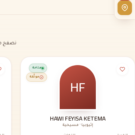
تصفح مل
متاحة
HF
موثّقة
HAWI FEYISA KETEMA
إثيوبيا · مسيحية