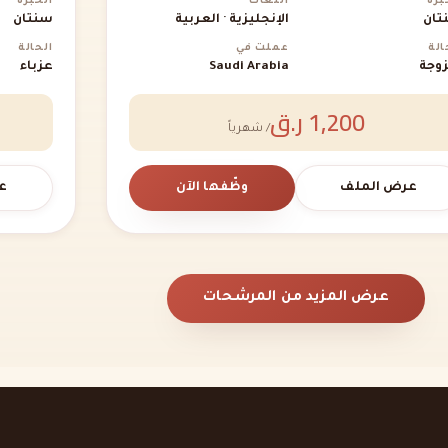
برة
اللغات
الخبرة
تان
الإنجليزية · العربية
سنتان
الة
عملت في
الحالة
وجة
Saudi Arabia
عزباء
1,200 ر.ق
/ شهرياً
عرض الملف
وظّفها الآن
ع
عرض المزيد من المرشحات