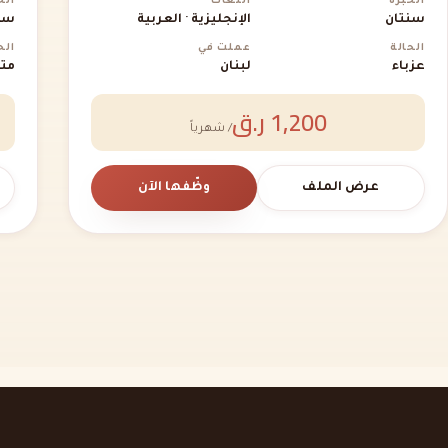
الخبرة
اللغات
الخ
سنتان
الإنجليزية · العربية
سن
الحالة
عملت في
الح
عزباء
لبنان
متز
1,200 ر.ق
/ شهرياً
عرض الملف
وظّفها الآن