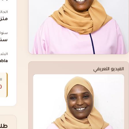
الحال
متز
سنوات
سنت
البلد
abia
الفيديو التعريفي
ال
00
طلب