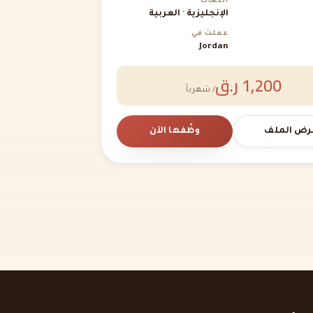
اللغات
الإنجليزية · العربية
عملت في
Jordan
1,200 ر.ق
/ شهرياً
رض الملف
وظّفها الآن