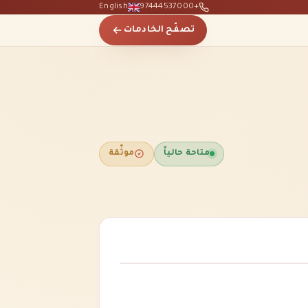
English
+97444537000
تصفّح الخادمات
متاحة حالياً
موثّقة