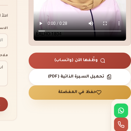
املأ 
الاس
ملاح
وظّفها الآن (واتساب)
تحميل السيرة الذاتية (PDF)
حفظ في المفضلة
إ