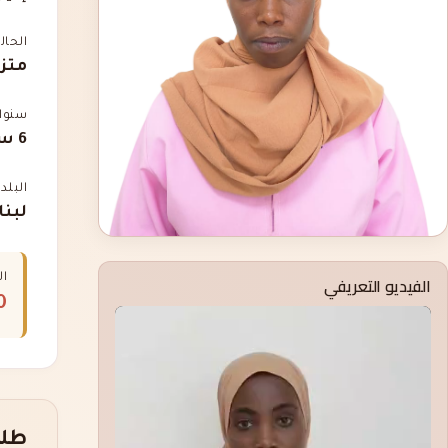
الحال
متز
سنوات
6 سنوات
البلد
لبنان, abia
ال
الفيديو التعريفي
00
طلب