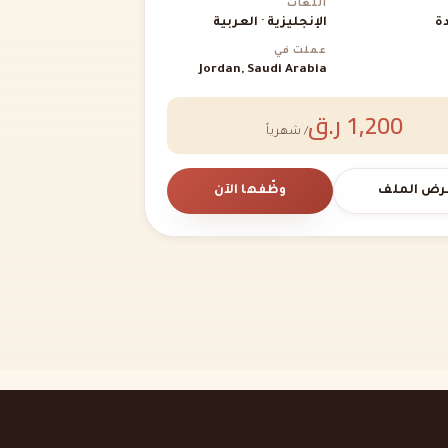
اللغات
ة
الإنجليزية · العربية
عملت في
Jordan, Saudi Arabia
1,200 ر.ق
/ شهرياً
رض الملف
وظّفها الآن