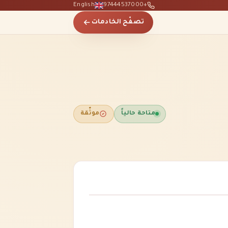
English
+97444537000
تصفّح الخادمات
متاحة حالياً
موثّقة