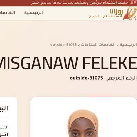
🇶🇦 مكتب استقدام مرخّص ومعتمد لخدمة جميع مناطق قطر
روزانا
الرئيسية
الخادما
لاستقدام الخدم
الرئيسية
الخادمات المتاحات
outside-31075
MISGANAW FELEKE
الرقم المرجعي:
outside-31075
الب
الجن
إثيو