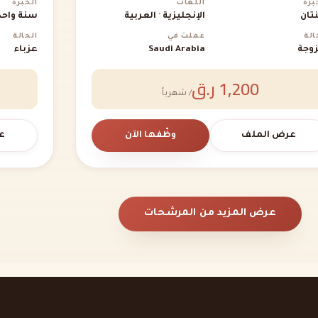
برة
اللغات
الخبرة
تان
الإنجليزية · العربية
سنة واحد
الة
عملت في
الحالة
وجة
Saudi Arabia
عزباء
1,200 ر.ق
/ شهرياً
عرض الملف
وظّفها الآن
ع
عرض المزيد من المرشحات