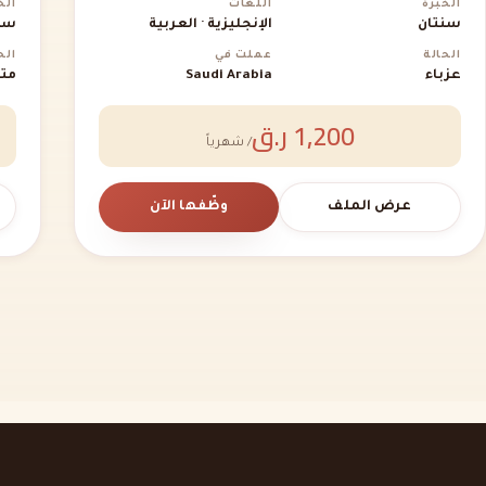
الخبرة
اللغات
الخ
سنتان
الإنجليزية · العربية
سن
الحالة
عملت في
الح
عزباء
Saudi Arabia
متز
1,200 ر.ق
/ شهرياً
عرض الملف
وظّفها الآن