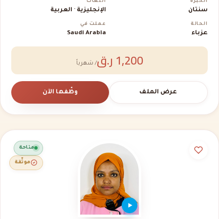
الخبرة
اللغات
سنتان
الإنجليزية · العربية
الحالة
عملت في
عزباء
Saudi Arabia
1,200 ر.ق
/ شهرياً
عرض الملف
وظّفها الآن
متاحة
موثّقة