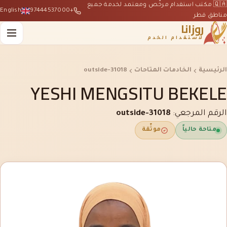
🇶🇦 مكتب استقدام مرخّص ومعتمد لخدمة جميع
English
+97444537000
مناطق قطر
روزانا
لاستقدام الخدم
الرئيسية
الخادمات المتاحات
outside-31018
YESHI MENGSITU BEKELE
الرقم المرجعي:
outside-31018
متاحة حالياً
موثّقة