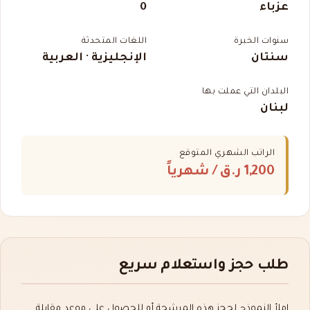
عزباء
0
سنوات الخبرة
اللغات المتحدثة
سنتان
الإنجليزية · العربية
البلدان التي عملت بها
لبنان
الراتب الشهري المتوقع
1,200 ر.ق
/ شهرياً
طلب حجز واستعلام سريع
املأ النموذج لحجز هذه المرشحة أو للحصول على موعد مقابلة.