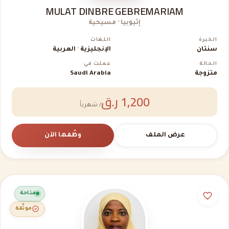
MULAT DINBRE GEBREMARIAM
إثيوبيا · مسيحية
الخبرة
اللغات
سنتان
الإنجليزية · العربية
الحالة
عملت في
متزوجة
Saudi Arabia
1,200 ر.ق
/ شهرياً
عرض الملف
وظّفها الآن
متاحة
موثّقة