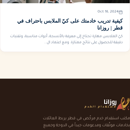
Oct 16, 2024
كيفية تدريب خادمتك على كيّ الملابس باحتراف في
قطر | روزانا
كيّ الملابس مهارة تحتاج إلى معرفة بالأنسجة، أدوات مناسبة، وتقنيات
دقيقة للحصول على نتائج ممتازة. ومع اعتماد ال...
روزانا
لاستقدام الخدم
مكتب استقدام خدم مرخّص في قطر يربط العائلات
بخادمات موثّقات ومدعومات جيداً في الدوحة وجميع