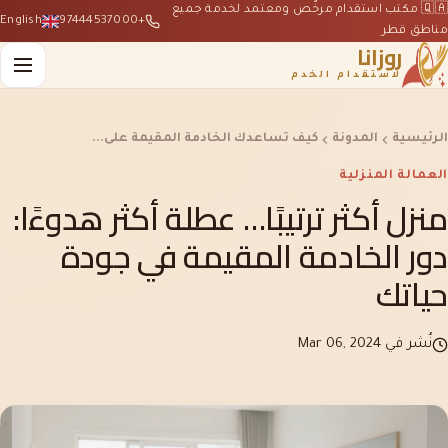
🇶🇦 مكتب استقدام مرخّص ومعتمد لخدمة جميع
English
+97444537000
مناطق قطر
روزانا
لاستقدام الخدم
الرئيسية
المدونة
كيف تساعدك الخادمة المقيمة على...
العمالة المنزلية
منزل أكثر ترتيبًا… عطلة أكثر هدوءًا:
دور الخادمة المقيمة في جودة
حياتك
نُشر في Mar 06, 2024