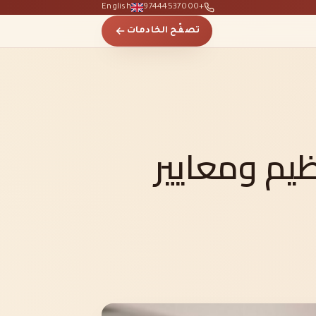
English
+97444537000
تصفّح الخادمات
يم ومعايير