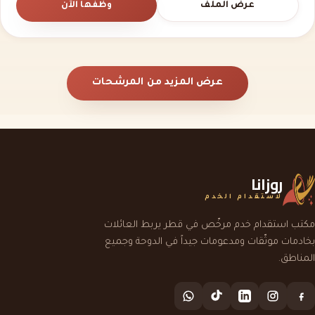
عرض الملف
وظّفها الآن
عرض المزيد من المرشحات
روزانا
لاستقدام الخدم
مكتب استقدام خدم مرخّص في قطر يربط العائلات
بخادمات موثّقات ومدعومات جيداً في الدوحة وجميع
المناطق.