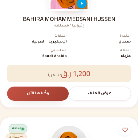
BAHIRA MOHAMMEDSANI HUSSEN
إثيوبيا · مسلمة
الخبرة
اللغات
سنتان
الإنجليزية · العربية
الحالة
عملت في
عزباء
Saudi Arabia
1,200 ر.ق
/ شهرياً
عرض الملف
وظّفها الآن
متاحة
موثّقة