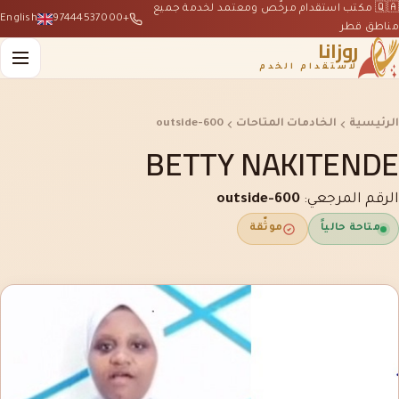
🇶🇦 مكتب استقدام مرخّص ومعتمد لخدمة جميع
English
+97444537000
مناطق قطر
روزانا
لاستقدام الخدم
الرئيسية
الخادمات المتاحات
outside-600
BETTY NAKITENDE
الرقم المرجعي:
outside-600
متاحة حالياً
موثّقة