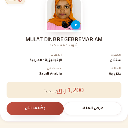
MULAT DINBRE GEBREMARIAM
إثيوبيا · مسيحية
الخبرة
اللغات
سنتان
الإنجليزية · العربية
الحالة
عملت في
متزوجة
Saudi Arabia
1,200 ر.ق
/ شهرياً
عرض الملف
وظّفها الآن