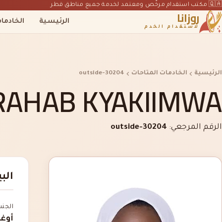
🇶🇦 مكتب استقدام مرخّص ومعتمد لخدمة جميع مناطق قطر
روزانا
الرئيسية
الخادما
لاستقدام الخدم
الرئيسية
الخادمات المتاحات
outside-30204
RAHAB KYAKIIMWA
الرقم المرجعي:
outside-30204
الب
الجن
أوغن