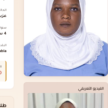
الحال
عزبا
سنوات
4 سنوات
البلد
abia
ال
00
الفيديو التعريفي
طلب