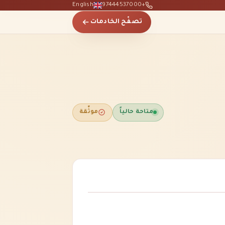
English
+97444537000
تصفّح الخادمات
متاحة حالياً
موثّقة