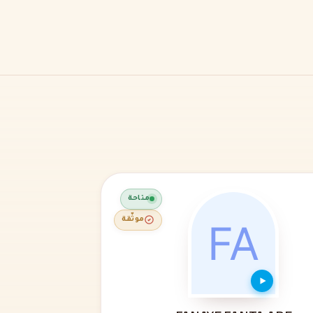
متاحة
موثّقة