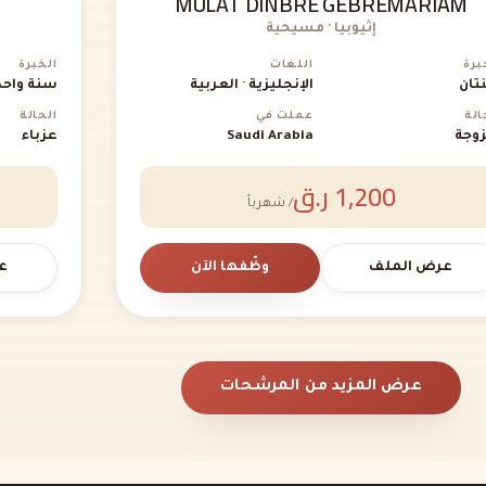
MULAT DINBRE GEBREMARIAM
إثيوبيا · مسيحية
برة
اللغات
الخبرة
تان
الإنجليزية · العربية
سنة واحد
الة
عملت في
الحالة
وجة
Saudi Arabia
عزباء
1,200 ر.ق
/ شهرياً
عرض الملف
وظّفها الآن
ع
عرض المزيد من المرشحات