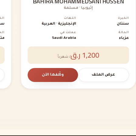
BAHIRA MOHAMMEDSANI HUSSEN
إثيوبيا · مسلمة
الخبرة
اللغات
الخ
سنتان
الإنجليزية · العربية
سن
الحالة
عملت في
الح
عزباء
Saudi Arabia
متز
1,200 ر.ق
/ شهرياً
عرض الملف
وظّفها الآن