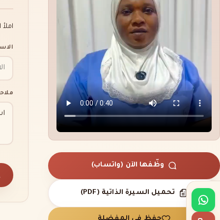
املأ 
الاس
ملاح
وظّفها الآن (واتساب)
إ
تحميل السيرة الذاتية (PDF)
حفظ في المفضلة