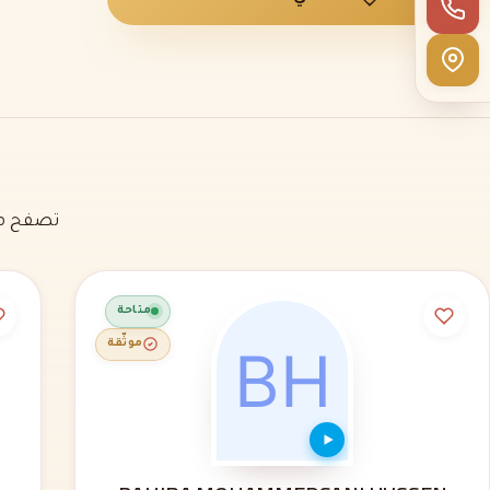
تصفح مل
متاحة
موثّقة