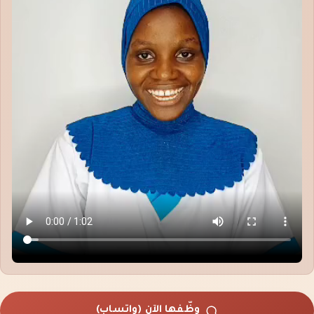
وظّفها الآن (واتساب)