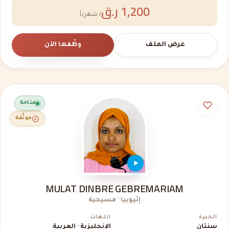
1,200 ر.ق
/ شهرياً
عرض الملف
وظّفها الآن
متاحة
موثّقة
MULAT DINBRE GEBREMARIAM
إثيوبيا · مسيحية
الخبرة
اللغات
سنتان
الإنجليزية · العربية