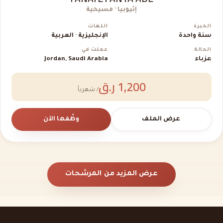
إثيوبيا · مسيحية
الخبرة
اللغات
سنة واحدة
الإنجليزية · العربية
الحالة
عملت في
عزباء
Jordan, Saudi Arabia
1,200 ر.ق
/ شهرياً
عرض الملف
وظّفها الآن
عرض المزيد من المرشحات