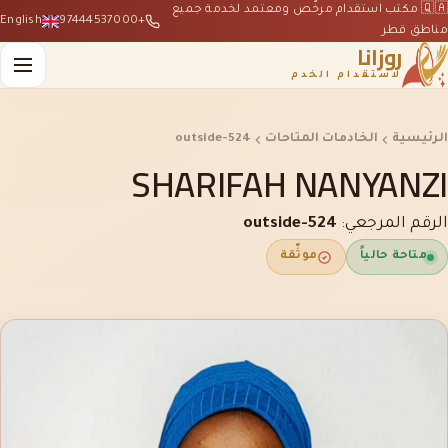
🇶🇦 مكتب استقدام مرخّص ومعتمد لخدمة جميع
English
+97444537000
مناطق قطر
روزانا
لاستقدام الخدم
الرئيسية
الخادمات المتاحات
outside-524
SHARIFAH NANYANZI
الرقم المرجعي:
outside-524
متاحة حالياً
موثّقة