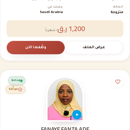
الحالة
عملت في
متزوجة
Saudi Arabia
1,200 ر.ق
/ شهرياً
عرض الملف
وظّفها الآن
متاحة
موثّقة
FANAYE FANTA ADE