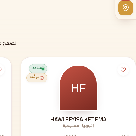
تصفح مل
متاحة
HF
موثّقة
HAWI FEYISA KETEMA
إثيوبيا · مسيحية