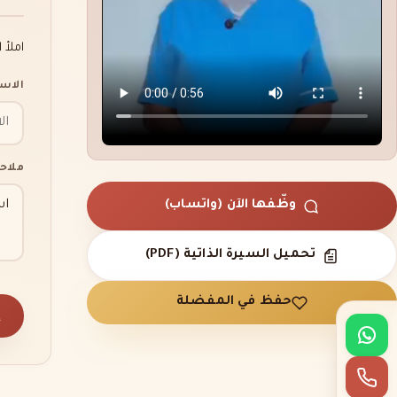
املأ 
الاس
ملاح
وظّفها الآن (واتساب)
تحميل السيرة الذاتية (PDF)
حفظ في المفضلة
إ