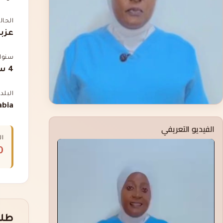
الحال
عزبا
سنوات
4 سنوات
البلد
abia
الفيديو التعريفي
ال
00
طلب