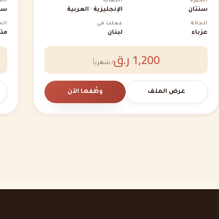
الخبرة
اللغات
الخ
سنتان
الإنجليزية · العربية
سن
الحالة
عملت في
الح
عزباء
لبنان
متز
1,200 ر.ق
/ شهرياً
عرض الملف
وظّفها الآن