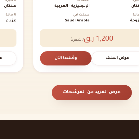
برة
اللغات
الخبرة
تان
الإنجليزية · العربية
سنتان
الة
عملت في
الحالة
وجة
Saudi Arabia
عزباء
1,200 ر.ق
/ شهرياً
عرض الملف
وظّفها الآن
ع
عرض المزيد من المرشحات