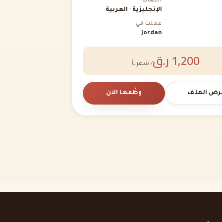
اللغات
الإنجليزية · العربية
عملت في
Jordan
1,200 ر.ق
/ شهرياً
رض الملف
وظّفها الآن