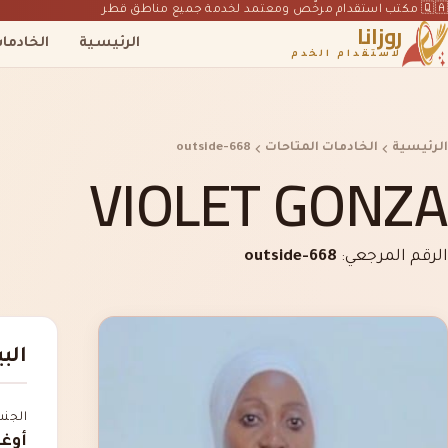
🇶🇦 مكتب استقدام مرخّص ومعتمد لخدمة جميع مناطق قطر
روزانا
الرئيسية
الخادما
لاستقدام الخدم
الرئيسية
الخادمات المتاحات
outside-668
VIOLET GONZA
الرقم المرجعي:
outside-668
الب
الجن
أوغن