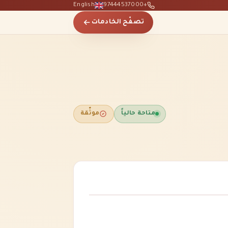
English
+97444537000
تصفّح الخادمات
متاحة حالياً
موثّقة