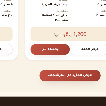
برة
اللغات
الخبرة
الإنجليزية · العربية
6 سنوات
الة
عملت في
الحالة
Divor
لبنان, United Arab
متزوجة
Emirates
1,200 ر.ق
/ شهرياً
عرض الملف
وظّفها الآن
ع
عرض المزيد من المرشحات