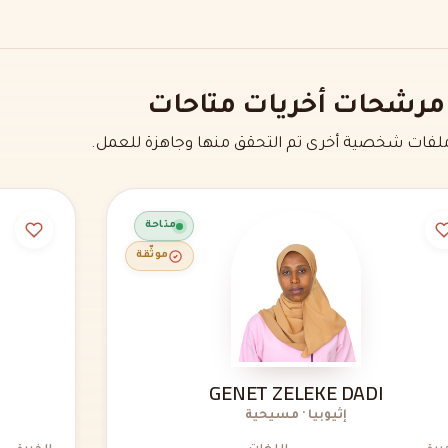
مرشحات أخريات متاحات
فات شخصية أخرى تم التحقق منها وجاهزة للعمل.
متاحة
موثّقة
GENET ZELEKE DADI
إثيوبيا · مسيحية