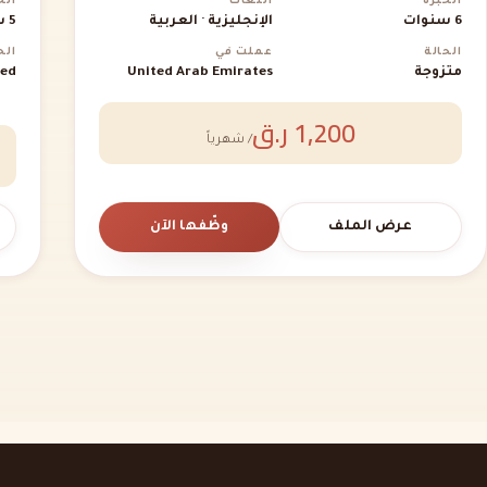
الخبرة
اللغات
الخ
6 سنوات
الإنجليزية · العربية
5 سنوات
الحالة
عملت في
الح
متزوجة
United Arab Emirates
ced
1,200 ر.ق
/ شهرياً
عرض الملف
وظّفها الآن