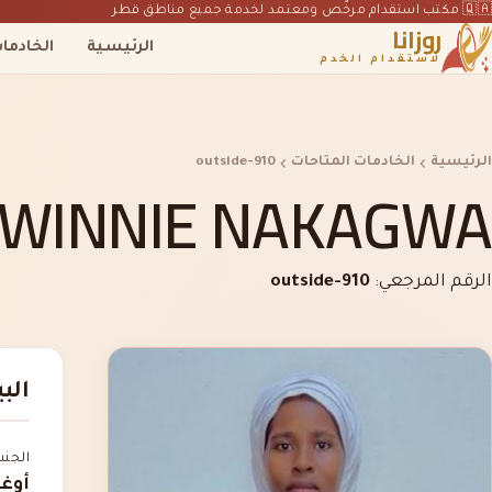
🇶🇦 مكتب استقدام مرخّص ومعتمد لخدمة جميع مناطق قطر
روزانا
الرئيسية
الخادما
لاستقدام الخدم
الرئيسية
الخادمات المتاحات
outside-910
WINNIE NAKAGWA
الرقم المرجعي:
outside-910
الب
الجن
أوغن