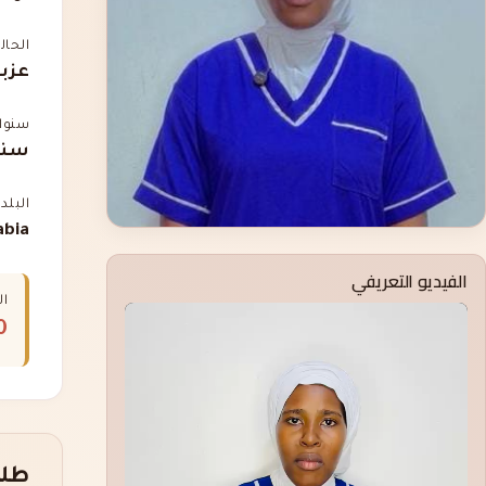
الحال
عزبا
سنوات
سنت
البلد
abia
الفيديو التعريفي
ال
00
طلب