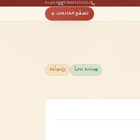
English
+97444537000
تصفّح الخادمات
متاحة حالياً
موثّقة