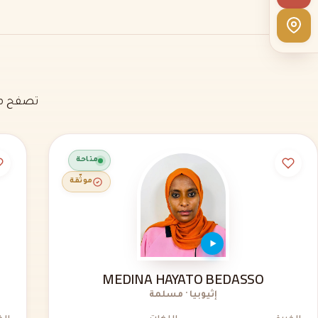
تصفح مل
متاحة
موثّقة
MEDINA HAYATO BEDASSO
إثيوبيا · مسلمة