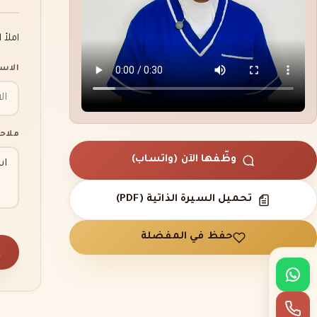
املأ 
الاس
ملاح
وظّفها الآن (واتساب)
تحميل السيرة الذاتية (PDF)
حفظ في المفضلة
إ