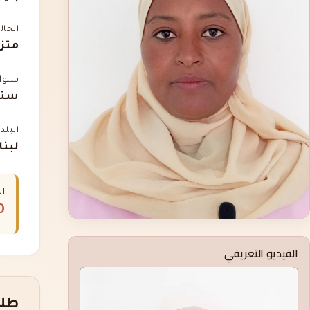
الحال
متز
سنوات
سنت
البلد
لبنا
ال
00
الفيديو التعريفي
طلب