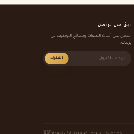
ابقَ على تواصل
احصل على أحدث الملفات ونصائح التوظيف في
بريدك.
اشترك
الخصوصية
·
الشروط
· صُنع بعناية في الدوحة 🇶🇦