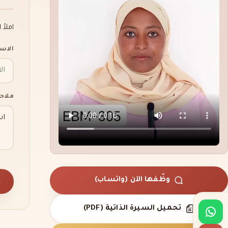
املأ 
الاس
ملاح
وظّفها الآن (واتساب)
إ
تحميل السيرة الذاتية (PDF)