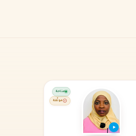
متاحة
موثّقة