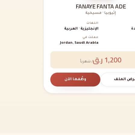
FANAYE FANTA ADE
إثيوبيا · مسيحية
اللغات
ة
الإنجليزية · العربية
عملت في
Jordan, Saudi Arabia
1,200 ر.ق
/ شهرياً
رض الملف
وظّفها الآن