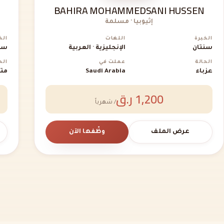
BAHIRA MOHAMMEDSANI HUSSEN
إثيوبيا · مسلمة
الخبرة
اللغات
الخ
سنتان
الإنجليزية · العربية
سن
الحالة
عملت في
الح
عزباء
Saudi Arabia
متز
1,200 ر.ق
/ شهرياً
عرض الملف
وظّفها الآن