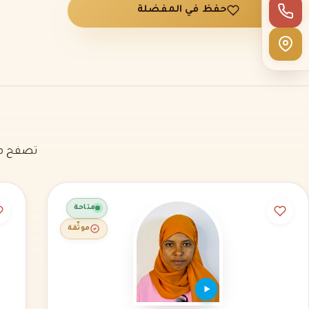
حفظ في المفضلة
تصفح مل
متاحة
موثّقة