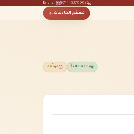
English
+97444537000
تصفّح الخادمات
متاحة حالياً
موثّقة