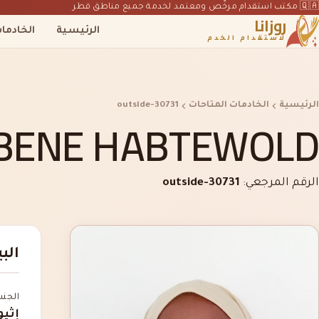
🇶🇦 مكتب استقدام مرخّص ومعتمد لخدمة جميع مناطق قطر
روزانا
الرئيسية
الخادما
لاستقدام الخدم
الرئيسية
الخادمات المتاحات
outside-30731
BENE HABTEWOLD
الرقم المرجعي:
outside-30731
الب
الجن
إثيو