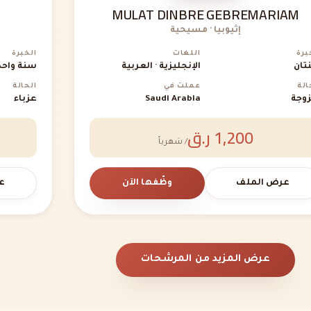
MULAT DINBRE GEBREMARIAM
إثيوبيا · مسيحية
برة
اللغات
الخبرة
تان
الإنجليزية · العربية
سنة واحد
الة
عملت في
الحالة
وجة
Saudi Arabia
عزباء
1,200 ر.ق
/ شهرياً
عرض الملف
وظّفها الآن
ع
عرض المزيد من المرشحات