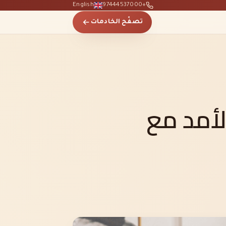
English
+97444537000
تصفّح الخادمات
لأمد مع