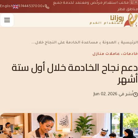
🇶🇦 مكتب استقدام مرخّص ومعتمد لخدمة جميع
English
+97444537000
مناطق قطر
روزانا
لاستقدام الخدم
الرئيسية
المدونة
مساعدة الخادمة على النجاح خلال...
خادمات، عاملات منازل
دعم نجاح الخادمة خلال أول ستة
أشهر
نُشر في Jun 02, 2026